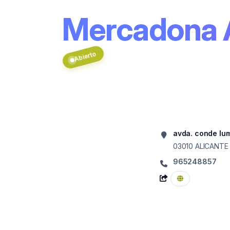
Mercadona
Abierto
avda. conde lum
03010
ALICANTE
965248857