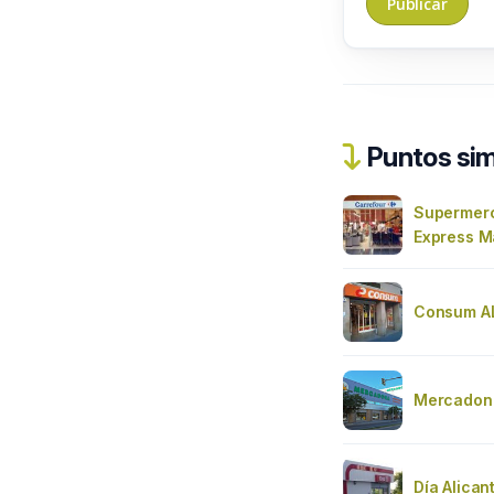
Puntos sim
Supermerc
Express Ma
Consum A
Mercadon
Día Alican