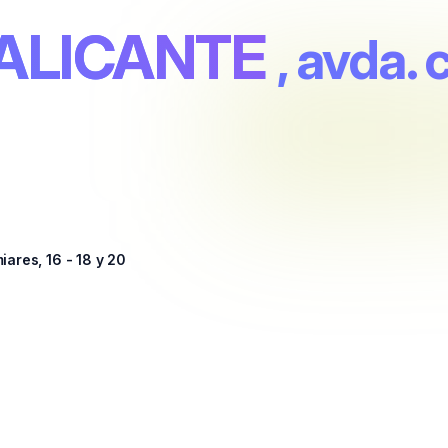
 ALICANTE
, avda. 
iares, 16 - 18 y 20