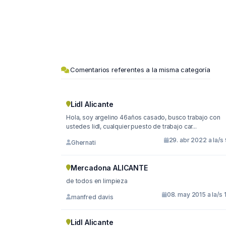
Comentarios referentes a la misma categoría
Lidl Alicante
Hola, soy argelino 46años casado, busco trabajo con
ustedes lidl, cualquier puesto de trabajo car...
29. abr 2022 a la/s
Ghernati
Mercadona ALICANTE
de todos en limpieza
08. may 2015 a la/s 
manfred davis
Lidl Alicante