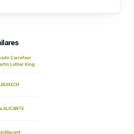
ilares
ado Carrefour
rtin Luther King
LBUIXECH
a ALICANTE
te/Alacant