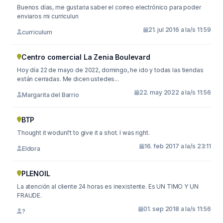
Buenos días, me gustaria saber el correo electrónico para poder
enviaros mi curriculun
21. jul 2016 a la/s 11:59
curriculum
Centro comercial La Zenia Boulevard
Hoy día 22 de mayo de 2022, domingo, he ido y todas las tiendas
están cerradas. Me dicen ustedes...
22. may 2022 a la/s 11:56
Margarita del Barrio
BTP
Thought it wodunl't to give it a shot. I was right.
16. feb 2017 a la/s 23:11
Eldora
PLENOIL
La atención al cliente 24 horas es inexistente. Es UN TIMO Y UN
FRAUDE.
01. sep 2018 a la/s 11:56
?