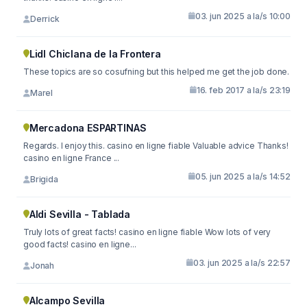
03. jun 2025 a la/s 10:00
Derrick
Lidl Chiclana de la Frontera
These topics are so cosufning but this helped me get the job done.
16. feb 2017 a la/s 23:19
Marel
Mercadona ESPARTINAS
Regards. I enjoy this. casino en ligne fiable Valuable advice Thanks!
casino en ligne France ...
05. jun 2025 a la/s 14:52
Brigida
Aldi Sevilla - Tablada
Truly lots of great facts! casino en ligne fiable Wow lots of very
good facts! casino en ligne...
03. jun 2025 a la/s 22:57
Jonah
Alcampo Sevilla