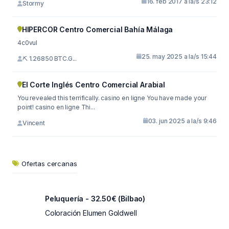
16. feb 2017 a la/s 23:12
Stormy
HIPERCOR Centro Comercial Bahía Málaga
4c0vul
25. may 2025 a la/s 15:44
⛏ 1.26850 BTC.G...
El Corte Inglés Centro Comercial Arabial
You revealed this terrifically. casino en ligne You have made your
point! casino en ligne Thi...
03. jun 2025 a la/s 9:46
Vincent
Ofertas cercanas
Peluquería - 32.50€ (Bilbao)
Coloración Elumen Goldwell