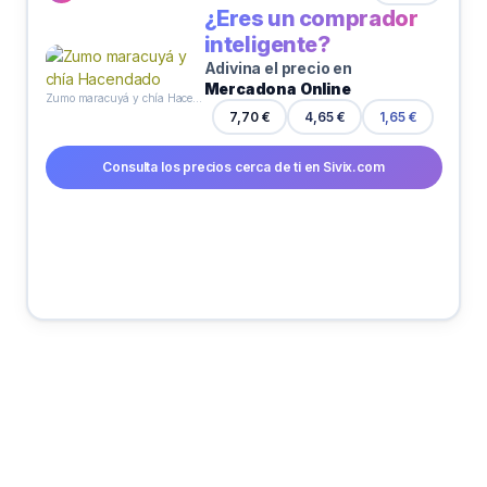
¿Eres un comprador
inteligente?
Adivina el precio en
Mercadona Online
Zumo maracuyá y chía Hacendado
4,65 €
7,70 €
1,65 €
Consulta los precios cerca de ti en Sivix.com