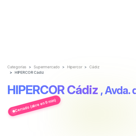
Categorías
Supermercado
Hipercor
Cádiz
HIPERCOR Cádiz
HIPERCOR Cádiz
, Avda. 
Cerrado (abre en 9 min)