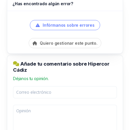
¿Has encontrado algún error?
Infórmanos sobre errores
Quiero gestionar este punto.
Añade tu comentario sobre Hipercor
Cádiz
Déjanos tu opinión.