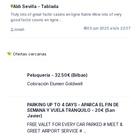
Aldi Sevilla - Tablada
Truly lots of great facts! casino en ligne fiable Wow lots of very
good facts! casino en ligne...
03. jun 2025 a la/s 22:57
Jonah
Ofertas cercanas
Peluquería - 32.50€ (Bilbao)
Coloración Elumen Goldwell
PARKING UP TO 4 DAYS - APARCA EL FIN DE
SEMANA Y VUELA TRANQUILO - 20€ (San
Javier)
FREE VALET FOR EVERY CAR PARKED # MEET &
GREET AIRPORT SERVICE # ...