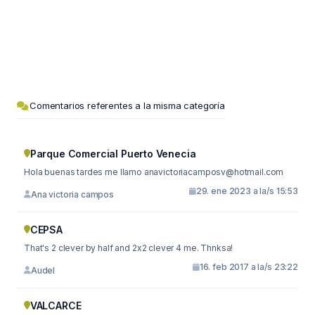
Comentarios referentes a la misma categoría
Parque Comercial Puerto Venecia
Hola buenas tardes me llamo
anavictoriacamposv@hotmail.com
29. ene 2023 a la/s 15:53
Ana victoria campos
CEPSA
That's 2 clever by half and 2x2 clever 4 me. Thnksa!
16. feb 2017 a la/s 23:22
Audel
VALCARCE