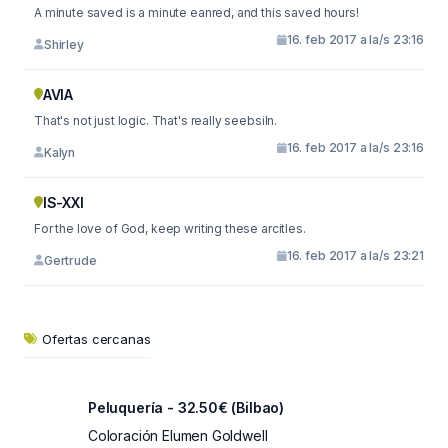
A minute saved is a minute eanred, and this saved hours!
16. feb 2017 a la/s 23:16
Shirley
AVIA
That's not just logic. That's really seebsiln.
16. feb 2017 a la/s 23:16
Kalyn
IS-XXI
For the love of God, keep writing these arcitles.
16. feb 2017 a la/s 23:21
Gertrude
Ofertas cercanas
Peluquería - 32.50€ (Bilbao)
Coloración Elumen Goldwell