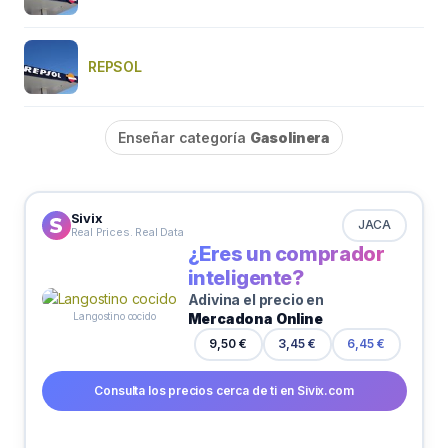
REPSOL
Enseñar categoría
Gasolinera
Sivix
JACA
Real Prices. Real Data
¿Eres un comprador
inteligente?
Adivina el precio en
Mercadona Online
Langostino cocido
9,50 €
3,45 €
6,45 €
Consulta los precios cerca de ti en Sivix.com