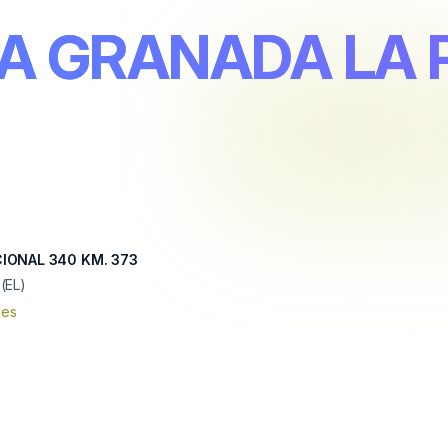
A GRANADA LA 
IONAL 340 KM. 373
(EL)
nes