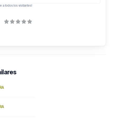
e a todos los visitantes!
ilares
RA
RA