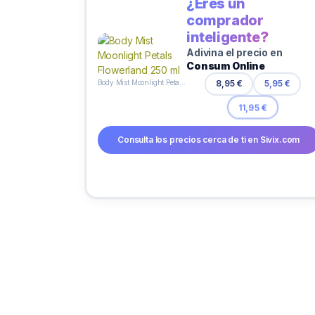
¿Eres un
comprador
inteligente?
Adivina el precio en
Consum Online
Body Mist Moonlight Petals Flowerland 250 ml
8,95 €
5,95 €
11,95 €
Consulta los precios cerca de ti en Sivix.com