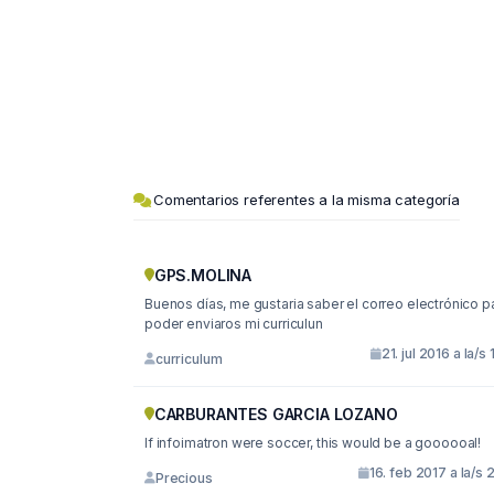
Comentarios referentes a la misma categoría
GPS.MOLINA
Buenos días, me gustaria saber el correo electrónico para
poder enviaros mi curriculun
21. jul 2016 a la/s 
curriculum
CARBURANTES GARCIA LOZANO
If infoimatron were soccer, this would be a goooooal!
16. feb 2017 a la/s 
Precious