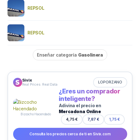
REPSOL
REPSOL
Enseñar categoría
Gasolinera
Sivix
LOPORZANO
Real Prices. Real Data
¿Eres un comprador
inteligente?
Adivina el precio en
Mercadona Online
Bizcocho Hacendado
4,75 €
7,87 €
1,75 €
Consulta los precios cerca de ti en Sivix.com