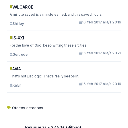
VALCARCE
A minute saved is a minute eanred, and this saved hours!
16. feb 2017 a la/s 23:16
Shirley
IS-XXI
For the love of God, keep writing these arcitles.
16. feb 2017 a la/s 23:21
Gertrude
AVIA
That's not just logic. That's really seebsiln.
16. feb 2017 a la/s 23:16
Kalyn
Ofertas cercanas
Peluquería - 32.50€ (Bilbao)