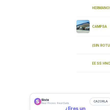
HERMANOS
CAMPSA
(SIN ROTU
EE SS HN
Sivix
CAZORLA
Real Prices. Real Data
¿Eres un