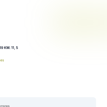
9 KM. 11, 5
nes
errores