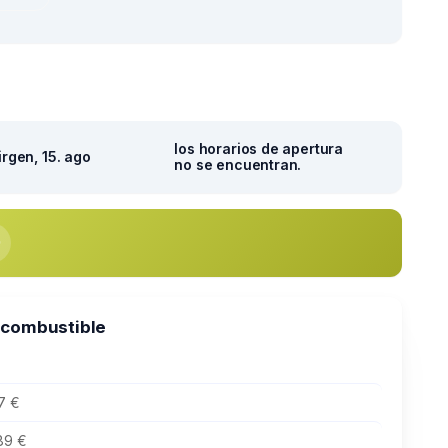
los horarios de apertura
irgen, 15. ago
no se encuentran.
 combustible
7 €
89 €