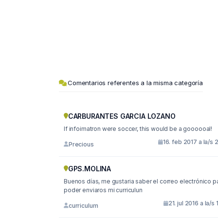
Comentarios referentes a la misma categoría
CARBURANTES GARCIA LOZANO
If infoimatron were soccer, this would be a goooooal!
16. feb 2017 a la/s 
Precious
GPS.MOLINA
Buenos días, me gustaria saber el correo electrónico para
poder enviaros mi curriculun
21. jul 2016 a la/s 
curriculum