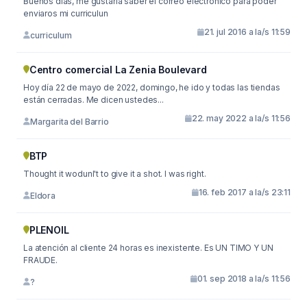
Buenos días, me gustaria saber el correo electrónico para poder
enviaros mi curriculun
21. jul 2016 a la/s 11:59
curriculum
Centro comercial La Zenia Boulevard
Hoy día 22 de mayo de 2022, domingo, he ido y todas las tiendas
están cerradas. Me dicen ustedes...
22. may 2022 a la/s 11:56
Margarita del Barrio
BTP
Thought it wodunl't to give it a shot. I was right.
16. feb 2017 a la/s 23:11
Eldora
PLENOIL
La atención al cliente 24 horas es inexistente. Es UN TIMO Y UN
FRAUDE.
01. sep 2018 a la/s 11:56
?