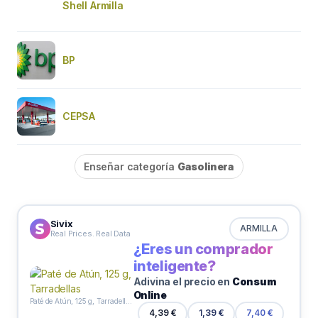
Shell Armilla
BP
CEPSA
Enseñar categoría
Gasolinera
Sivix
ARMILLA
Real Prices. Real Data
¿Eres un comprador
inteligente?
Adivina el precio en
Consum
Online
Paté de Atún, 125 g, Tarradellas
4,39 €
1,39 €
7,40 €