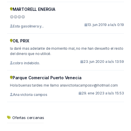
MARTORELL ENERGIA
😖😖😖😖
13. jun 2019 a la/s 0:19
Esta gasolinera y...
OIL PRIX
la daré mas adelante de momento mal, no me han devuelto el resto
del dinero que no utilicé.
23. jun 2020 a la/s 13:59
cobro indebido.
Parque Comercial Puerto Venecia
Hola buenas tardes me llamo
anavictoriacamposv@hotmail.com
29. ene 2023 a la/s 15:53
Ana victoria campos
Ofertas cercanas