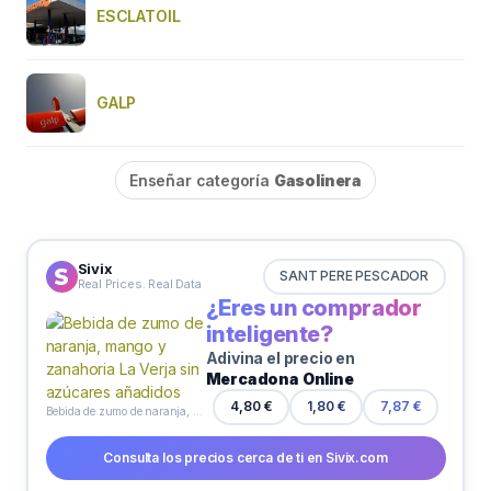
ESCLATOIL
GALP
Enseñar categoría
Gasolinera
Sivix
SANT PERE PESCADOR
Real Prices. Real Data
¿Eres un comprador
inteligente?
Adivina el precio en
Mercadona Online
4,80 €
1,80 €
7,87 €
Bebida de zumo de naranja, mango y zanahoria La Verja sin azúcares añadidos
Consulta los precios cerca de ti en Sivix.com