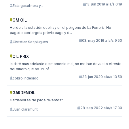
13. jun 2019 a la/s 0:19
Esta gasolinera y...
GM OIL
He ido a la estación que hay en el polígono de La Ferreria. He
pagado con targeta prévio pago y d...
03. may 2016 a la/s 9:50
Christian Sesplugues
OIL PRIX
la daré mas adelante de momento mal, no me han devuelto el resto
del dinero que no utilicé.
23. jun 2020 a la/s 13:59
cobro indebido.
GARDENOIL
Gardenoil es de jorge raventos?
28. sep 2022 a la/s 17:30
Juan claramunt