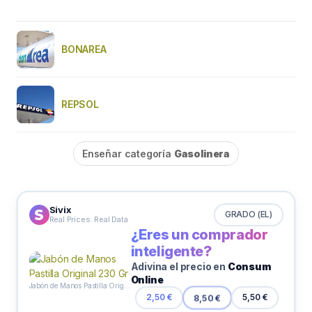
BONAREA
REPSOL
Enseñar categoría
Gasolinera
Sivix
GRADO (EL)
Real Prices. Real Data
¿Eres un comprador
inteligente?
Adivina el precio en
Consum
Online
Jabón de Manos Pastilla Original 230 Gr
2,50 €
8,50 €
5,50 €