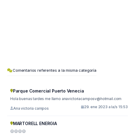
Comentarios referentes a la misma categoría
Parque Comercial Puerto Venecia
Hola buenas tardes me llamo
anavictoriacamposv@hotmail.com
29. ene 2023 a la/s 15:53
Ana victoria campos
MARTORELL ENERGIA
😖😖😖😖