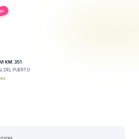
do
VI KM. 351
L DEL PUERTO
nes
errores