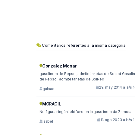
Comentarios referentes a la misma categoría
Gonzalez Monar
gasolinera de Repsol,admite tarjetas de Solred Gasolinera
de Repsol, admite tarjetas de SolRed
29. may 2014 a la/s 
galbao
MORAOIL
No figura ningún teléfono en la gasolinera de Zamora.
11. ago 2023 a la/s 
Isabel