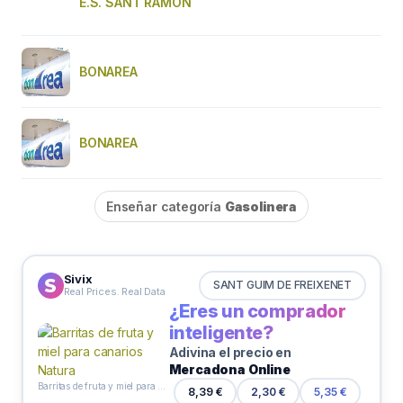
E.S. SANT RAMON
BONAREA
BONAREA
Enseñar categoría
Gasolinera
Sivix
SANT GUIM DE FREIXENET
Real Prices. Real Data
¿Eres un comprador
inteligente?
Adivina el precio en
Mercadona Online
Barritas de fruta y miel para canarios Natura
8,39 €
2,30 €
5,35 €