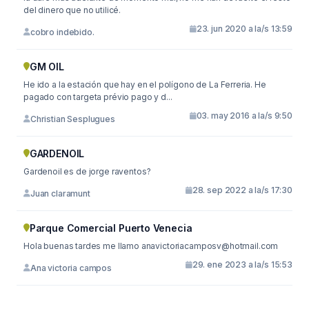
del dinero que no utilicé.
23. jun 2020 a la/s 13:59
cobro indebido.
GM OIL
He ido a la estación que hay en el polígono de La Ferreria. He
pagado con targeta prévio pago y d...
03. may 2016 a la/s 9:50
Christian Sesplugues
GARDENOIL
Gardenoil es de jorge raventos?
28. sep 2022 a la/s 17:30
Juan claramunt
Parque Comercial Puerto Venecia
Hola buenas tardes me llamo
anavictoriacamposv@hotmail.com
29. ene 2023 a la/s 15:53
Ana victoria campos