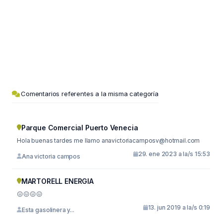
Comentarios referentes a la misma categoría
Parque Comercial Puerto Venecia
Hola buenas tardes me llamo
anavictoriacamposv@hotmail.com
29. ene 2023 a la/s 15:53
Ana victoria campos
MARTORELL ENERGIA
😖😖😖😖
13. jun 2019 a la/s 0:19
Esta gasolinera y...