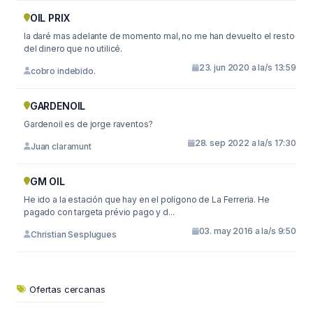
OIL PRIX
la daré mas adelante de momento mal, no me han devuelto el resto
del dinero que no utilicé.
23. jun 2020 a la/s 13:59
cobro indebido.
GARDENOIL
Gardenoil es de jorge raventos?
28. sep 2022 a la/s 17:30
Juan claramunt
GM OIL
He ido a la estación que hay en el polígono de La Ferreria. He
pagado con targeta prévio pago y d...
03. may 2016 a la/s 9:50
Christian Sesplugues
Ofertas cercanas