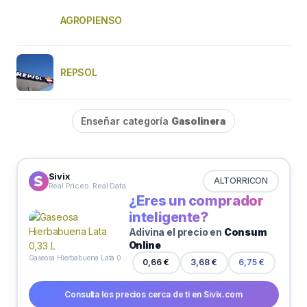
AGROPIENSO
REPSOL
Enseñar categoría
Gasolinera
Sivix
ALTORRICON
Real Prices. Real Data
¿Eres un comprador
inteligente?
Adivina el precio en
Consum
Online
Gaseosa Hierbabuena Lata 0,33 L
0,66 €
3,68 €
6,75 €
Consulta los precios cerca de ti en Sivix.com