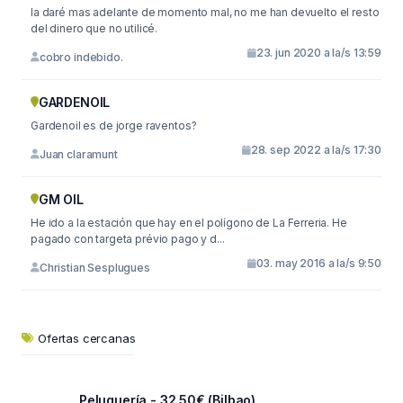
la daré mas adelante de momento mal, no me han devuelto el resto
del dinero que no utilicé.
23. jun 2020 a la/s 13:59
cobro indebido.
GARDENOIL
Gardenoil es de jorge raventos?
28. sep 2022 a la/s 17:30
Juan claramunt
GM OIL
He ido a la estación que hay en el polígono de La Ferreria. He
pagado con targeta prévio pago y d...
03. may 2016 a la/s 9:50
Christian Sesplugues
Ofertas cercanas
Peluquería - 32.50€ (Bilbao)