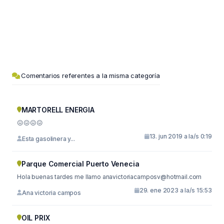
Comentarios referentes a la misma categoría
MARTORELL ENERGIA
😖😖😖😖
13. jun 2019 a la/s 0:19
Esta gasolinera y...
Parque Comercial Puerto Venecia
Hola buenas tardes me llamo
anavictoriacamposv@hotmail.com
29. ene 2023 a la/s 15:53
Ana victoria campos
OIL PRIX