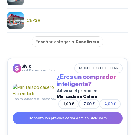
CEPSA
Enseñar categoría
Gasolinera
Sivix
MONTOLIU DE LLEIDA
Real Prices. Real Data
¿Eres un comprador
inteligente?
Adivina el precio en
Mercadona Online
Pan rallado casero Hacendado
1,00 €
7,00 €
4,00 €
Consulta los precios cerca de ti en Sivix.com