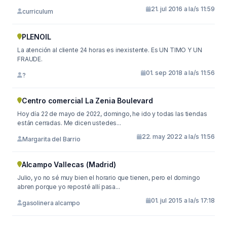
21. jul 2016 a la/s 11:59
curriculum
PLENOIL
La atención al cliente 24 horas es inexistente. Es UN TIMO Y UN
FRAUDE.
01. sep 2018 a la/s 11:56
?
Centro comercial La Zenia Boulevard
Hoy día 22 de mayo de 2022, domingo, he ido y todas las tiendas
están cerradas. Me dicen ustedes...
22. may 2022 a la/s 11:56
Margarita del Barrio
Alcampo Vallecas (Madrid)
Julio, yo no sé muy bien el horario que tienen, pero el domingo
abren porque yo reposté allí pasa...
01. jul 2015 a la/s 17:18
gasolinera alcampo