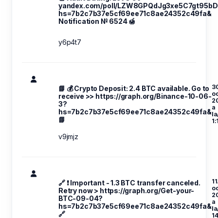
yandex.com/poll/LZW8GPQdJg3xe5C7gt95bD
hs=7b2c7b37e5cf69ee71c8ae24352c49fa&
Notification № 6524 🍯
y6p4t7
3
📘 💰 Crypto Deposit: 2.4 BTC available. Go to
oc
receive >> https://graph.org/Binance-10-06-
2
3?
a
hs=7b2c7b37e5cf69ee71c8ae24352c49fa&
la
📘
1:
v9jmjz
11
🔗 ❗ Important - 1.3 BTC transfer canceled.
oc
Retry now > https://graph.org/Get-your-
2
BTC-09-04?
a
hs=7b2c7b37e5cf69ee71c8ae24352c49fa&
la
🔗
14