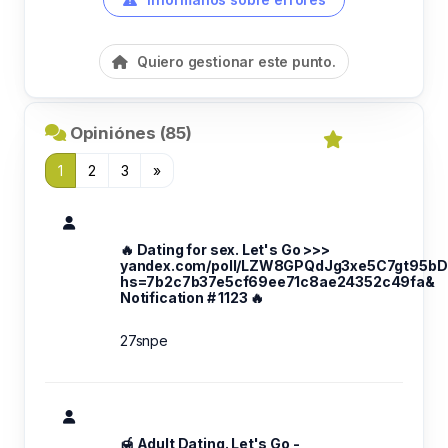
Quiero gestionar este punto.
Opiniónes (85)
1
2
3
»
🔥 Dating for sex. Let's Go >>>
yandex.com/poll/LZW8GPQdJg3xe5C7gt95bD
hs=7b2c7b37e5cf69ee71c8ae24352c49fa&
Notification # 1123 🔥
27snpe
🍯 Adult Dating. Let's Go -