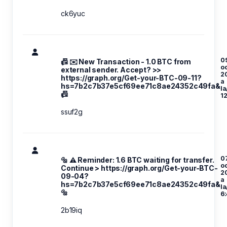
ck6yuc
0
📠 ✉️ New Transaction - 1.0 BTC from
oc
external sender. Accept? >>
2
https://graph.org/Get-your-BTC-09-11?
a
hs=7b2c7b37e5cf69ee71c8ae24352c49fa&
la
📠
1
ssuf2g
07
🔩 ⚠️ Reminder: 1.6 BTC waiting for transfer.
oc
Continue > https://graph.org/Get-your-BTC-
2
09-04?
a
hs=7b2c7b37e5cf69ee71c8ae24352c49fa&
la
🔩
6
2b19iq