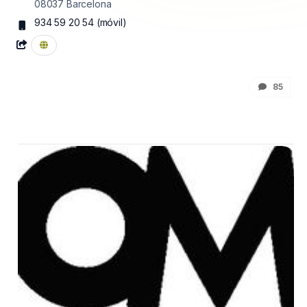
08037
Barcelona
934 59 20 54
(móvil)
85