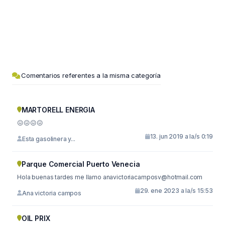
Comentarios referentes a la misma categoría
MARTORELL ENERGIA
😖😖😖😖
13. jun 2019 a la/s 0:19
Esta gasolinera y...
Parque Comercial Puerto Venecia
Hola buenas tardes me llamo
anavictoriacamposv@hotmail.com
29. ene 2023 a la/s 15:53
Ana victoria campos
OIL PRIX