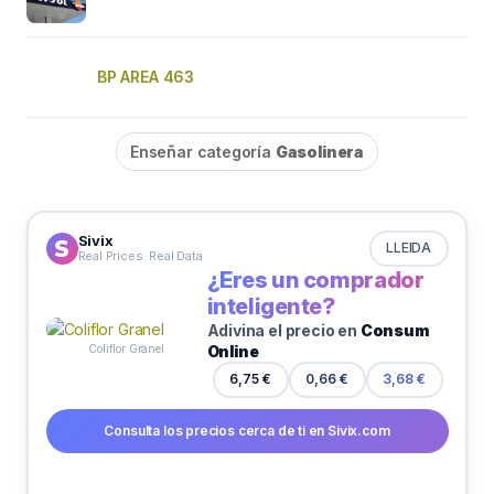
BP AREA 463
Enseñar categoría
Gasolinera
Sivix
LLEIDA
Real Prices. Real Data
¿Eres un comprador
inteligente?
Adivina el precio en
Consum
Online
Coliflor Granel
6,75 €
0,66 €
3,68 €
Consulta los precios cerca de ti en Sivix.com