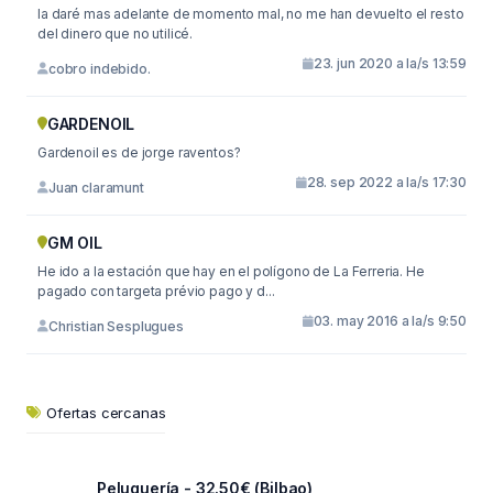
la daré mas adelante de momento mal, no me han devuelto el resto
del dinero que no utilicé.
23. jun 2020 a la/s 13:59
cobro indebido.
GARDENOIL
Gardenoil es de jorge raventos?
28. sep 2022 a la/s 17:30
Juan claramunt
GM OIL
He ido a la estación que hay en el polígono de La Ferreria. He
pagado con targeta prévio pago y d...
03. may 2016 a la/s 9:50
Christian Sesplugues
Ofertas cercanas
Peluquería - 32.50€ (Bilbao)