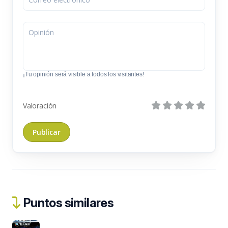
¡Tu opinión será visible a todos los visitantes!
Valoración
Puntos similares