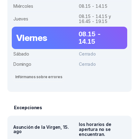
Miércoles
08.15 - 14.15
08.15 - 14.15 y
Jueves
16.45 - 19.15
08.15 -
Viernes
14.15
Sábado
Cerrado
Domingo
Cerrado
Infórmanos sobre errores
Excepciones
los horarios de
Asunción de la Virgen, 15.
apertura no se
ago
encuentran.