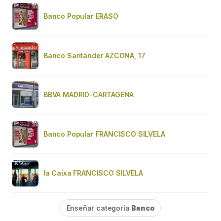
Banco Popular ERASO
Banco Santander AZCONA, 17
BBVA MADRID-CARTAGENA
Banco Popular FRANCISCO SILVELA
la Caixa FRANCISCO SILVELA
Enseñar categoría
Banco