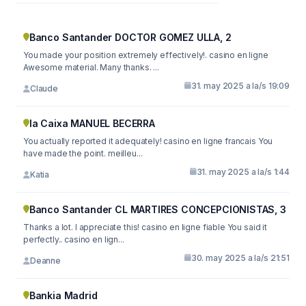
Banco Santander DOCTOR GOMEZ ULLA, 2
You made your position extremely effectively!. casino en ligne
Awesome material. Many thanks. ...
31. may 2025 a la/s 19:09
Claude
la Caixa MANUEL BECERRA
You actually reported it adequately! casino en ligne francais You
have made the point. meilleu...
31. may 2025 a la/s 1:44
Katia
Banco Santander CL MARTIRES CONCEPCIONISTAS, 3
Thanks a lot. I appreciate this! casino en ligne fiable You said it
perfectly.. casino en lign...
30. may 2025 a la/s 21:51
Deanne
Bankia Madrid