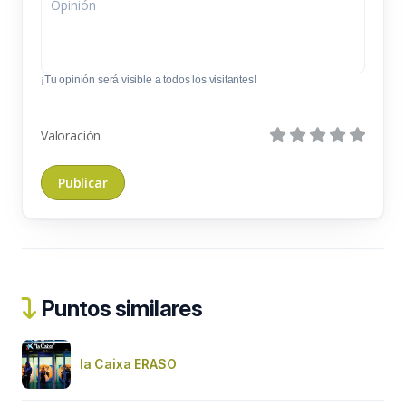
¡Tu opinión será visible a todos los visitantes!
Valoración
Puntos similares
la Caixa ERASO