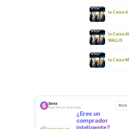
la Caixa A
la Caixa 
WALLIS
la Caixa 
Sivix
Ibiza
Real Prices. Real Data
¿Eres un
comprador
inteligente?