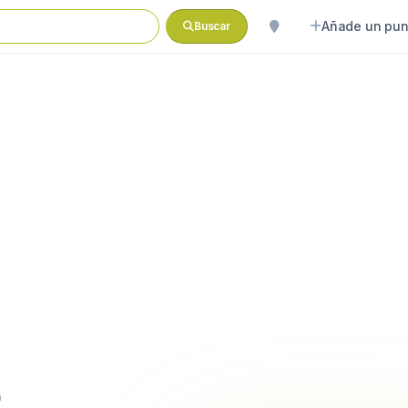
Añade un pun
Buscar
a