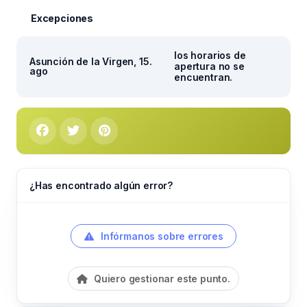
Excepciones
los horarios de
Asunción de la Virgen, 15.
apertura no se
ago
encuentran.
¿Has encontrado algún error?
Infórmanos sobre errores
Quiero gestionar este punto.