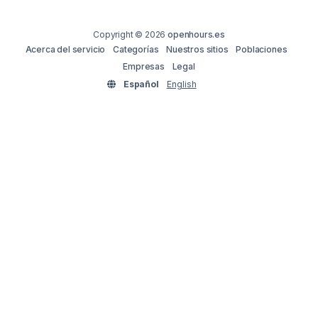
Copyright © 2026
openhours.es
Acerca del servicio
Categorías
Nuestros sitios
Poblaciones
Empresas
Legal
Español
English