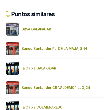
Puntos similares
BBVA GALAPAGAR
Banco Santander PL. DE LA MAJA, S-N
la Caixa GALAPAGAR
Banco Santander CR VALDEMORILLO, 24
la Caixa COLMENAREJO