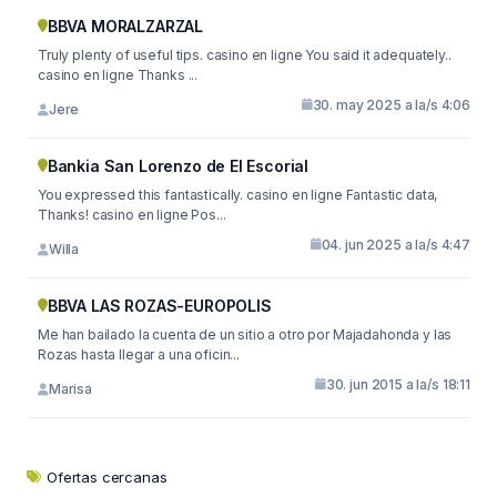
BBVA MORALZARZAL
Truly plenty of useful tips. casino en ligne You said it adequately..
casino en ligne Thanks ...
30. may 2025 a la/s 4:06
Jere
Bankia San Lorenzo de El Escorial
You expressed this fantastically. casino en ligne Fantastic data,
Thanks! casino en ligne Pos...
04. jun 2025 a la/s 4:47
Willa
BBVA LAS ROZAS-EUROPOLIS
Me han bailado la cuenta de un sitio a otro por Majadahonda y las
Rozas hasta llegar a una oficin...
30. jun 2015 a la/s 18:11
Marisa
Ofertas cercanas