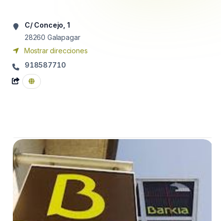
C/ Concejo, 1
28260
Galapagar
Mostrar direcciones
918587710