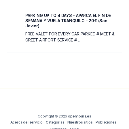
PARKING UP TO 4 DAYS - APARCA EL FIN DE
SEMANA Y VUELA TRANQUILO - 20€ (San
Javier)
FREE VALET FOR EVERY CAR PARKED # MEET &
GREET AIRPORT SERVICE # ...
Copyright © 2026
openhours.es
Acerca del servicio
Categorías
Nuestros sitios
Poblaciones