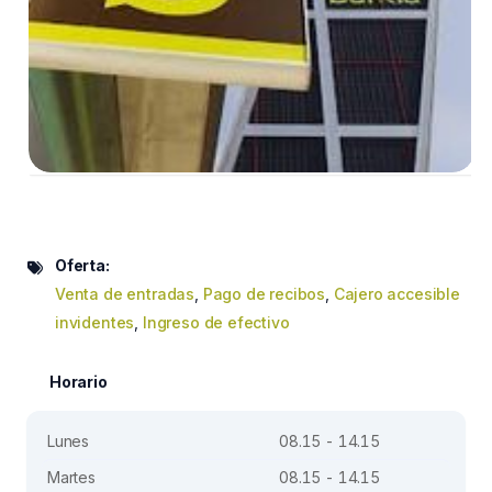
Oferta:
Venta de entradas
,
Pago de recibos
,
Cajero accesible
invidentes
,
Ingreso de efectivo
Horario
Lunes
08.15 - 14.15
Martes
08.15 - 14.15