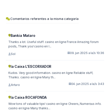
Comentarios referentes a la misma categoría
Bankia Mataro
Thanks a lot. Useful stuff. casino en ligne France Amazing forum
posts, Thank you! casino en l...
09. jun 2025 a la/s 10:36
Sol
la Caixa L'ESCORXADOR
Kudos. Very good information. casino en ligne Reliable stuff,
Thanks. casino en ligne Many th...
04. jun 2025 a la/s 3:43
Arturo
la Caixa ROCAFONDA
Wow tons of valuable tips! casino en ligne Cheers, Numerous info.
casino en ligne Many thanks...