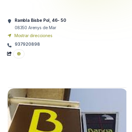
Rambla Bisbe Pol, 46- 50
08350
Arenys de Mar
Mostrar direcciones
937920898