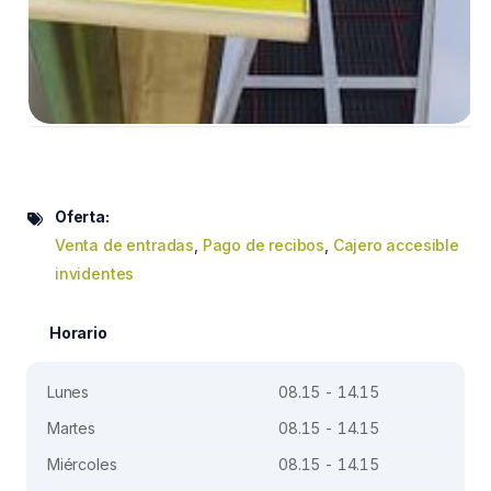
Oferta:
Venta de entradas
,
Pago de recibos
,
Cajero accesible
invidentes
Horario
Lunes
08.15 - 14.15
Martes
08.15 - 14.15
Miércoles
08.15 - 14.15