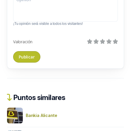
¡Tu opinión será visible a todos los visitantes!
Valoración
Puntos similares
Bankia Alicante