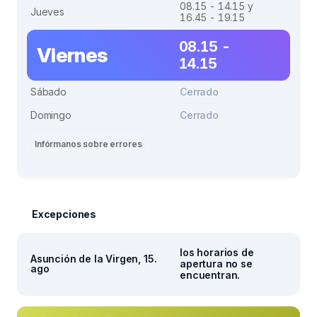
08.15 - 14.15 y
Jueves
16.45 - 19.15
08.15 -
Viernes
14.15
Sábado
Cerrado
Domingo
Cerrado
Infórmanos sobre errores
Excepciones
los horarios de
Asunción de la Virgen, 15.
apertura no se
ago
encuentran.