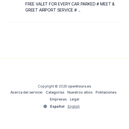
FREE VALET FOR EVERY CAR PARKED # MEET &
GREET AIRPORT SERVICE # ...
Copyright © 2026
openhours.es
Acerca del servicio
Categorías
Nuestros sitios
Poblaciones
Empresas
Legal
Español
English