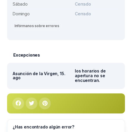
Sábado
Cerrado
Domingo
Cerrado
Infórmanos sobre errores
Excepciones
los horarios de
Asunción de la Virgen, 15.
apertura no se
ago
encuentran.
¿Has encontrado algún error?