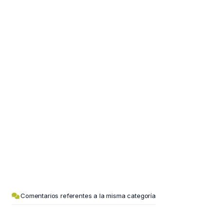
Comentarios referentes a la misma categoría