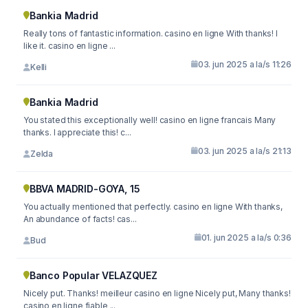
Bankia Madrid
Really tons of fantastic information. casino en ligne With thanks! I
like it. casino en ligne ...
03. jun 2025 a la/s 11:26
Kelli
Bankia Madrid
You stated this exceptionally well! casino en ligne francais Many
thanks. I appreciate this! c...
03. jun 2025 a la/s 21:13
Zelda
BBVA MADRID-GOYA, 15
You actually mentioned that perfectly. casino en ligne With thanks,
An abundance of facts! cas...
01. jun 2025 a la/s 0:36
Bud
Banco Popular VELAZQUEZ
Nicely put. Thanks! meilleur casino en ligne Nicely put, Many thanks!
casino en ligne fiable ...