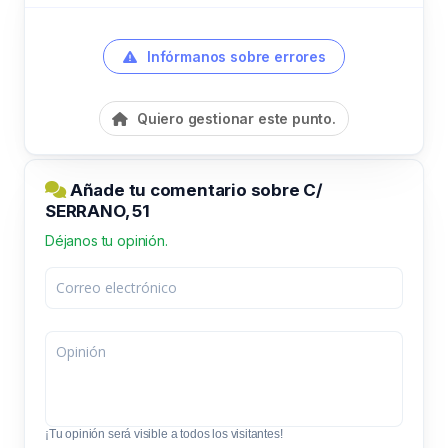
Infórmanos sobre errores
Quiero gestionar este punto.
Añade tu comentario sobre C/
SERRANO, 51
Déjanos tu opinión.
¡Tu opinión será visible a todos los visitantes!