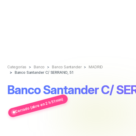
Categorías
Banco
Banco Santander
MADRID
Banco Santander C/ SERRANO, 51
Banco Santander C/ SE
Cerrado (abre en 2 h 51 min)