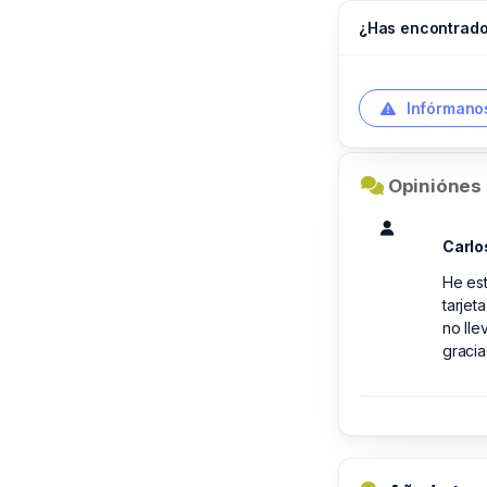
¿Has encontrado
Infórmanos
Opiniónes 
Carlo
He es
tarjet
no ll
gracia