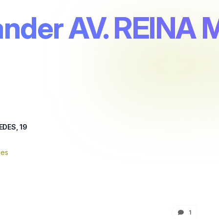
ander AV. REINA
EDES, 19
nes
1