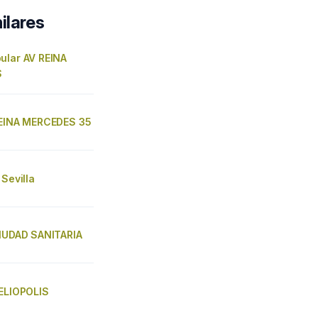
ilares
ular AV REINA
S
REINA MERCEDES 35
 Sevilla
CIUDAD SANITARIA
HELIOPOLIS