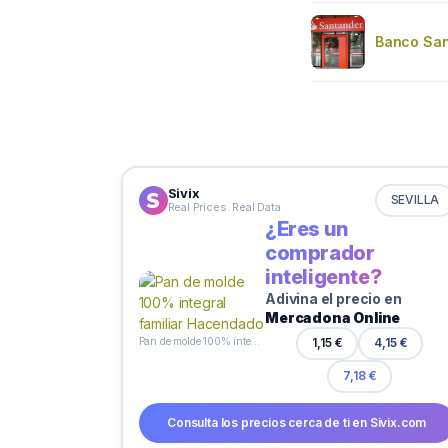
Banco San
Sivix
SEVILLA
Real Prices. Real Data
¿Eres un
comprador
inteligente?
Adivina el precio en
Mercadona Online
Pan de molde 100% integral familiar Hacendado
1,15 €
4,15 €
7,18 €
Consulta los precios cerca de ti en Sivix.com