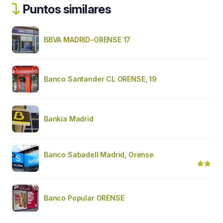
Puntos similares
BBVA MADRID-ORENSE 17
Banco Santander CL ORENSE, 19
Bankia Madrid
Banco Sabadell Madrid, Orense
Banco Popular ORENSE