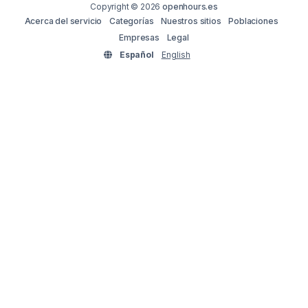
Copyright © 2026
openhours.es
Acerca del servicio
Categorías
Nuestros sitios
Poblaciones
Empresas
Legal
Español
English