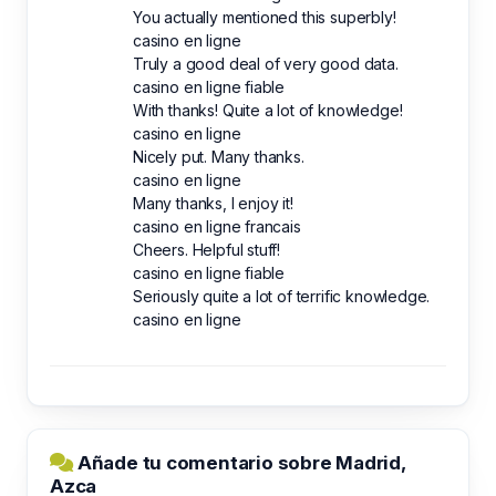
You actually mentioned this superbly!
casino en ligne
Truly a good deal of very good data.
casino en ligne fiable
With thanks! Quite a lot of knowledge!
casino en ligne
Nicely put. Many thanks.
casino en ligne
Many thanks, I enjoy it!
casino en ligne francais
Cheers. Helpful stuff!
casino en ligne fiable
Seriously quite a lot of terrific knowledge.
casino en ligne
Añade tu comentario sobre Madrid,
Azca