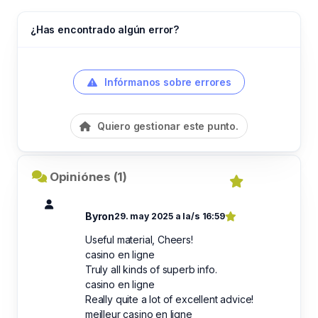
¿Has encontrado algún error?
Infórmanos sobre errores
Quiero gestionar este punto.
Opiniónes (1)
Byron
29. may 2025 a la/s 16:59
Useful material, Cheers!
casino en ligne
Truly all kinds of superb info.
casino en ligne
Really quite a lot of excellent advice!
meilleur casino en ligne