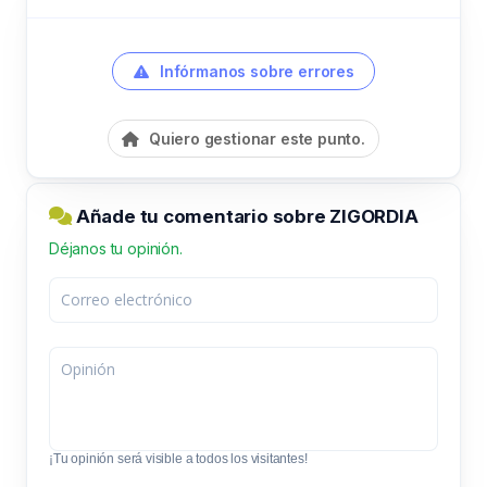
Infórmanos sobre errores
Quiero gestionar este punto.
Añade tu comentario sobre ZIGORDIA
Déjanos tu opinión.
¡Tu opinión será visible a todos los visitantes!