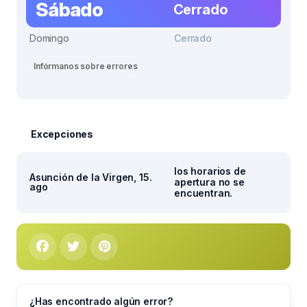
Sábado
Cerrado
Domingo
Cerrado
Infórmanos sobre errores
Excepciones
los horarios de
Asunción de la Virgen, 15.
apertura no se
ago
encuentran.
¿Has encontrado algún error?