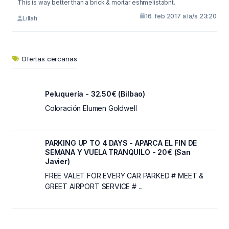
This is way better than a brick & mortar eshmelistabnt.
16. feb 2017 a la/s 23:20
Lillah
Ofertas cercanas
Peluquería - 32.50€ (Bilbao)
Coloración Elumen Goldwell
PARKING UP TO 4 DAYS - APARCA EL FIN DE
SEMANA Y VUELA TRANQUILO - 20€ (San
Javier)
FREE VALET FOR EVERY CAR PARKED # MEET &
GREET AIRPORT SERVICE # ...