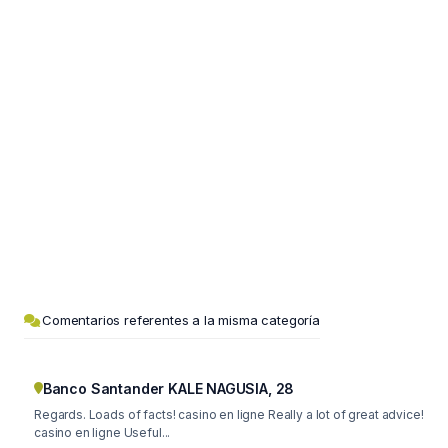
Comentarios referentes a la misma categoría
Banco Santander KALE NAGUSIA, 28
Regards. Loads of facts! casino en ligne Really a lot of great advice!
casino en ligne Useful...