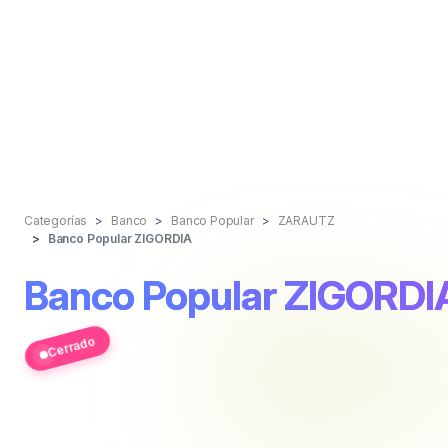
Categorías
Banco
Banco Popular
ZARAUTZ
Banco Popular ZIGORDIA
Banco Popular ZIGORDI
Cerrado