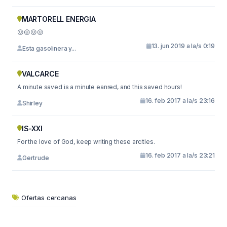
MARTORELL ENERGIA
😖😖😖😖
13. jun 2019 a la/s 0:19
Esta gasolinera y...
VALCARCE
A minute saved is a minute eanred, and this saved hours!
16. feb 2017 a la/s 23:16
Shirley
IS-XXI
For the love of God, keep writing these arcitles.
16. feb 2017 a la/s 23:21
Gertrude
Ofertas cercanas