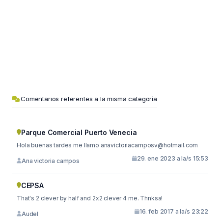
Comentarios referentes a la misma categoría
Parque Comercial Puerto Venecia
Hola buenas tardes me llamo
anavictoriacamposv@hotmail.com
29. ene 2023 a la/s 15:53
Ana victoria campos
CEPSA
That's 2 clever by half and 2x2 clever 4 me. Thnksa!
16. feb 2017 a la/s 23:22
Audel