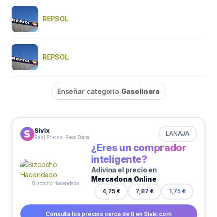
REPSOL
REPSOL
Enseñar categoría
Gasolinera
Sivix
LANAJA
Real Prices. Real Data
¿Eres un comprador
inteligente?
Adivina el precio en
Mercadona Online
Bizcocho Hacendado
4,75 €
7,87 €
1,75 €
Consulta los precios cerca de ti en Sivix.com