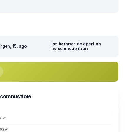
los horarios de apertura
irgen, 15. ago
no se encuentran.
 combustible
8 €
99 €