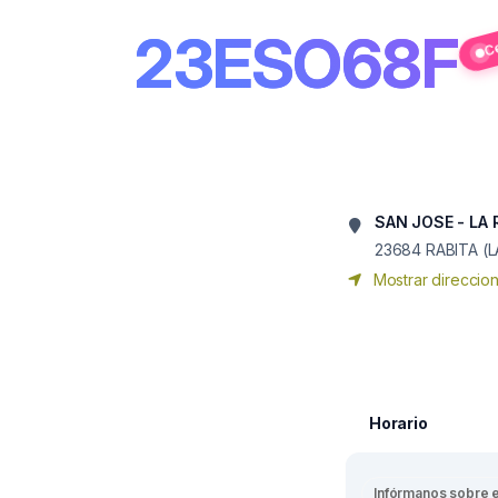
23ESO68F
C
SAN JOSE - LA 
23684
RABITA (L
Mostrar direccio
Horario
Infórmanos sobre 