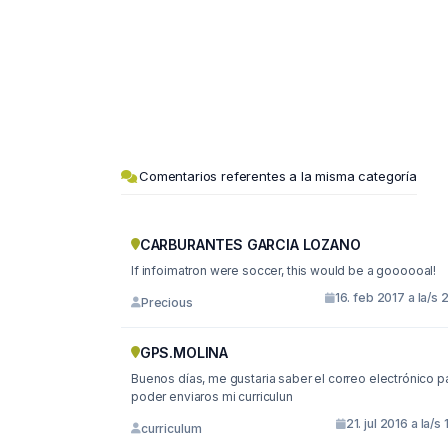
Comentarios referentes a la misma categoría
CARBURANTES GARCIA LOZANO
If infoimatron were soccer, this would be a goooooal!
16. feb 2017 a la/s 
Precious
GPS.MOLINA
Buenos días, me gustaria saber el correo electrónico para
poder enviaros mi curriculun
21. jul 2016 a la/s 
curriculum