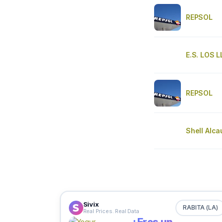
REPSOL
E.S. LOS 
REPSOL
Shell Alca
Sivix
RABITA (LA)
Real Prices. Real Data
¿Eres un