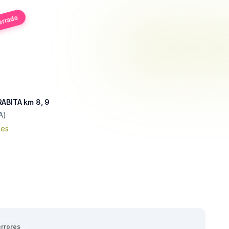
errado
RABITA km 8, 9
A)
nes
errores