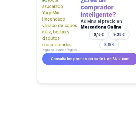
comprador
inteligente?
Adivina el precio en
Mercadona Online
6,15 €
9,25 €
3,15 €
Yogur azucarado YogoMix Hacendado variado de copos maíz, bolitas y disquitos chocolateados
Consulta los precios cerca de ti en Sivix.com