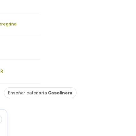
eregrina
UR
Enseñar categoría
Gasolinera