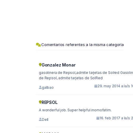
Comentarios referentes a la misma categoría
Gonzalez Monar
gasolinera de Repsol,admite tarjetas de Solred Gasolinera
de Repsol, admite tarjetas de SolRed
29. may 2014 a la/s 
galbao
REPSOL
A wonderful job. Super helpful inomofatirn.
16. feb 2017 a la/s 
Dell