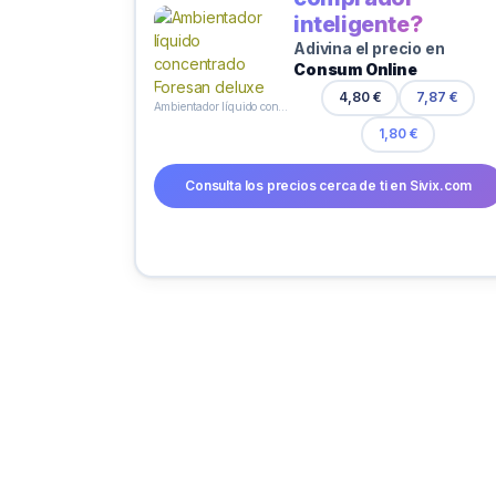
inteligente?
Adivina el precio en
Consum Online
4,80 €
7,87 €
Ambientador líquido concentrado Foresan deluxe
1,80 €
Consulta los precios cerca de ti en Sivix.com