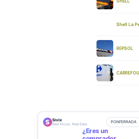
SHELL
Shell La P
REPSOL
CARREFO
Sivix
PONFERRADA
Real Prices. Real Data
¿Eres un
comprador