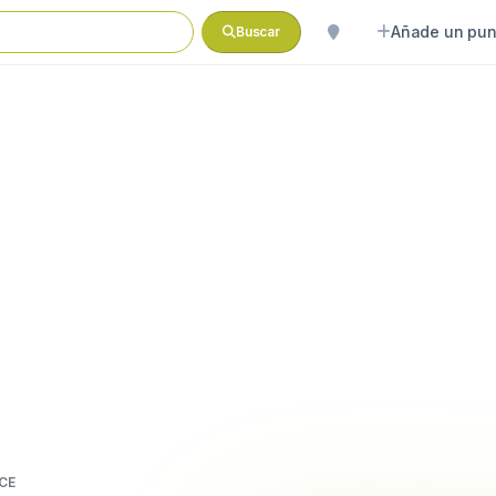
Añade un pun
Buscar
CE