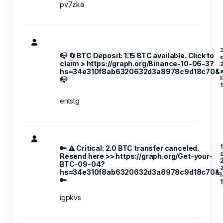
pv7zka
📪 🔄 BTC Deposit: 1.15 BTC available. Click to
claim > https://graph.org/Binance-10-06-3?
hs=34e310f8ab6320632d3a8978c9d18c70&
l
📪
1
entstg
1
🔑 ⚠️ Critical: 2.0 BTC transfer canceled.
Resend here >> https://graph.org/Get-your-
BTC-09-04?
hs=34e310f8ab6320632d3a8978c9d18c70&
l
🔑
1
igpkvs