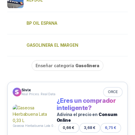
BP OIL ESPANA
GASOLINERA EL MARGEN
Enseñar categoría
Gasolinera
Sivix
ORCE
Real Prices. Real Data
¿Eres un comprador
inteligente?
Adivina el precio en
Consum
Online
Gaseosa Hierbabuena Lata 0,33 L
0,66 €
3,68 €
6,75 €