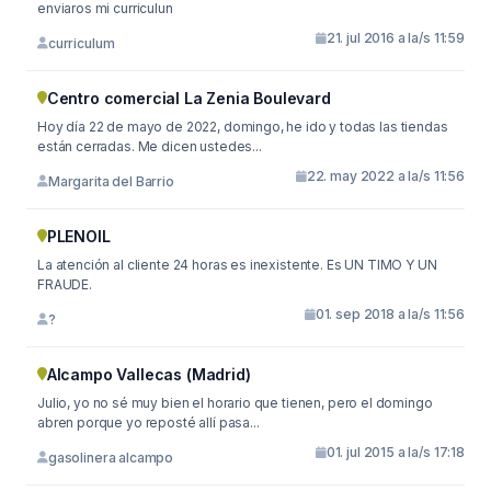
enviaros mi curriculun
21. jul 2016 a la/s 11:59
curriculum
Centro comercial La Zenia Boulevard
Hoy día 22 de mayo de 2022, domingo, he ido y todas las tiendas
están cerradas. Me dicen ustedes...
22. may 2022 a la/s 11:56
Margarita del Barrio
PLENOIL
La atención al cliente 24 horas es inexistente. Es UN TIMO Y UN
FRAUDE.
01. sep 2018 a la/s 11:56
?
Alcampo Vallecas (Madrid)
Julio, yo no sé muy bien el horario que tienen, pero el domingo
abren porque yo reposté allí pasa...
01. jul 2015 a la/s 17:18
gasolinera alcampo