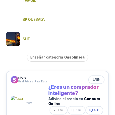
TAMOIL
BP QUESADA
SHELL
Enseñar categoría
Gasolinera
Sivix
JAEN
Real Prices. Real Data
¿Eres un comprador
inteligente?
Adivina el precio en
Consum
Online
Yuca
2,89 €
8,90 €
5,89 €