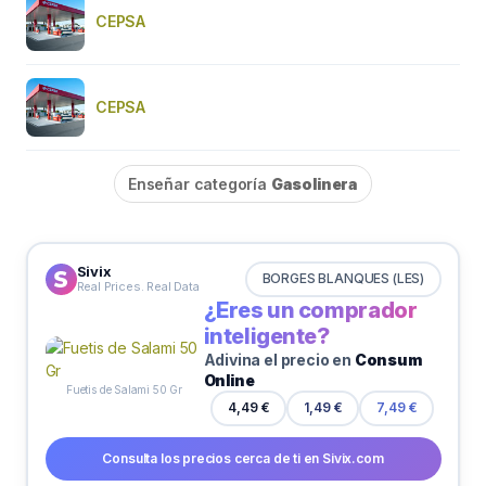
CEPSA
CEPSA
Enseñar categoría
Gasolinera
Sivix
BORGES BLANQUES (LES)
Real Prices. Real Data
¿Eres un comprador
inteligente?
Adivina el precio en
Consum
Online
Fuetis de Salami 50 Gr
4,49 €
1,49 €
7,49 €
Consulta los precios cerca de ti en Sivix.com