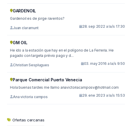
GARDENOIL
Gardenoil es de jorge raventos?
28. sep 2022 a la/s 17:30
Juan claramunt
GM OIL
He ido a la estación que hay en el polígono de La Ferreria. He
pagado con targeta prévio pago y d...
03. may 2016 a la/s 9:50
Christian Sesplugues
Parque Comercial Puerto Venecia
Hola buenas tardes me llamo
anavictoriacamposv@hotmail.com
29. ene 2023 a la/s 15:53
Ana victoria campos
Ofertas cercanas