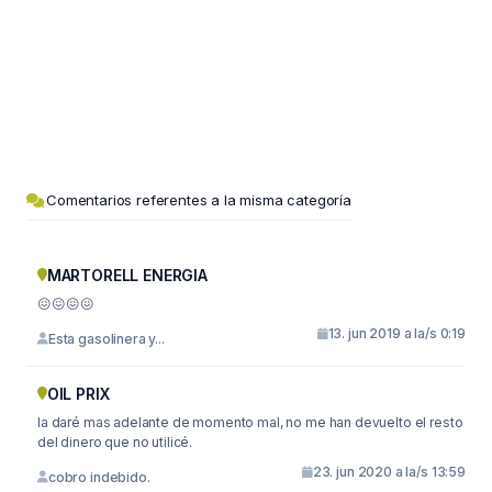
Comentarios referentes a la misma categoría
MARTORELL ENERGIA
😖😖😖😖
13. jun 2019 a la/s 0:19
Esta gasolinera y...
OIL PRIX
la daré mas adelante de momento mal, no me han devuelto el resto
del dinero que no utilicé.
23. jun 2020 a la/s 13:59
cobro indebido.