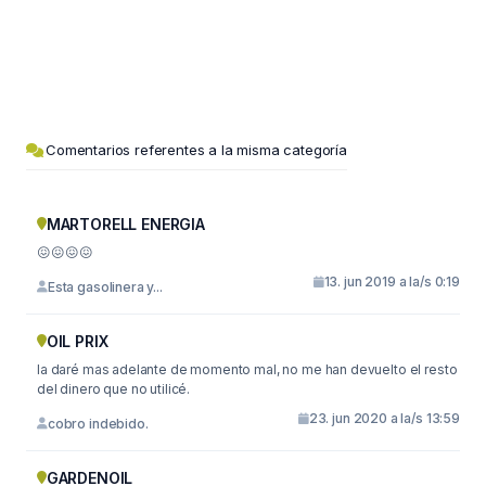
Comentarios referentes a la misma categoría
MARTORELL ENERGIA
😖😖😖😖
13. jun 2019 a la/s 0:19
Esta gasolinera y...
OIL PRIX
la daré mas adelante de momento mal, no me han devuelto el resto
del dinero que no utilicé.
23. jun 2020 a la/s 13:59
cobro indebido.
GARDENOIL