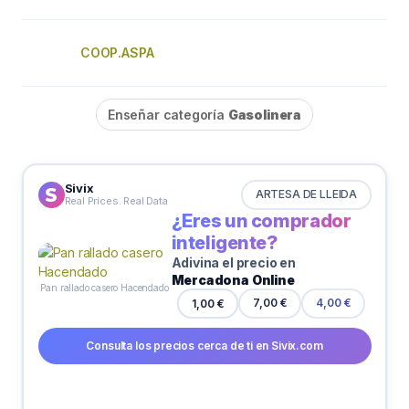
COOP.ASPA
Enseñar categoría
Gasolinera
Sivix
ARTESA DE LLEIDA
Real Prices. Real Data
¿Eres un comprador
inteligente?
Adivina el precio en
Mercadona Online
Pan rallado casero Hacendado
1,00 €
7,00 €
4,00 €
Consulta los precios cerca de ti en Sivix.com