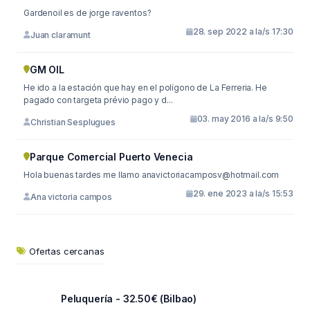
Gardenoil es de jorge raventos?
28. sep 2022 a la/s 17:30
Juan claramunt
GM OIL
He ido a la estación que hay en el polígono de La Ferreria. He
pagado con targeta prévio pago y d...
03. may 2016 a la/s 9:50
Christian Sesplugues
Parque Comercial Puerto Venecia
Hola buenas tardes me llamo
anavictoriacamposv@hotmail.com
29. ene 2023 a la/s 15:53
Ana victoria campos
Ofertas cercanas
Peluquería - 32.50€ (Bilbao)