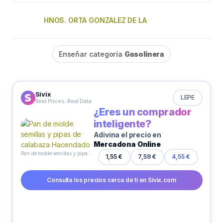
HNOS. ORTA GONZALEZ DE LA
Enseñar categoría
Gasolinera
Sivix
LEPE
Real Prices. Real Data
¿Eres un comprador
inteligente?
Adivina el precio en
Mercadona Online
Pan de molde semillas y pipas de calabaza Hacendado
1,55 €
7,59 €
4,55 €
Consulta los precios cerca de ti en Sivix.com