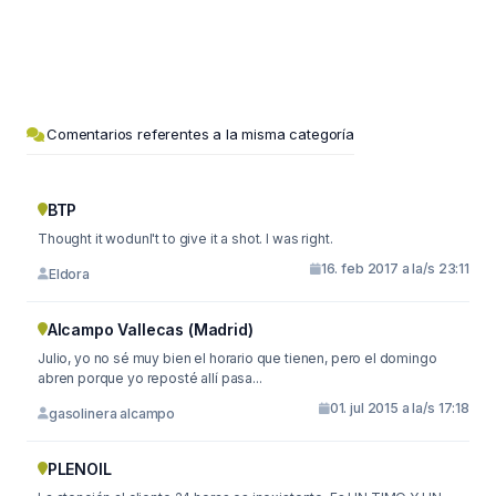
Comentarios referentes a la misma categoría
BTP
Thought it wodunl't to give it a shot. I was right.
16. feb 2017 a la/s 23:11
Eldora
Alcampo Vallecas (Madrid)
Julio, yo no sé muy bien el horario que tienen, pero el domingo
abren porque yo reposté allí pasa...
01. jul 2015 a la/s 17:18
gasolinera alcampo
PLENOIL