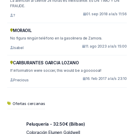
La atención al cliente 24 horas es inexistente. Es UN TIMO Y UN
FRAUDE.
01. sep 2018 a la/s 11:56
?
MORAOIL
No figura ningún teléfono en la gasolinera de Zamora.
11. ago 2023 a la/s 15:00
Isabel
CARBURANTES GARCIA LOZANO
If infoimatron were soccer, this would be a goooooal!
16. feb 2017 a la/s 23:10
Precious
Ofertas cercanas
Peluquería - 32.50€ (Bilbao)
Coloración Elumen Goldwell