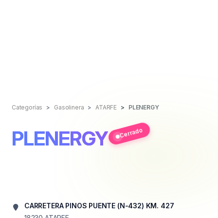
Categorías
Gasolinera
ATARFE
PLENERGY
Cerrado
PLENERGY
CARRETERA PINOS PUENTE (N-432) KM. 427
18230
ATARFE