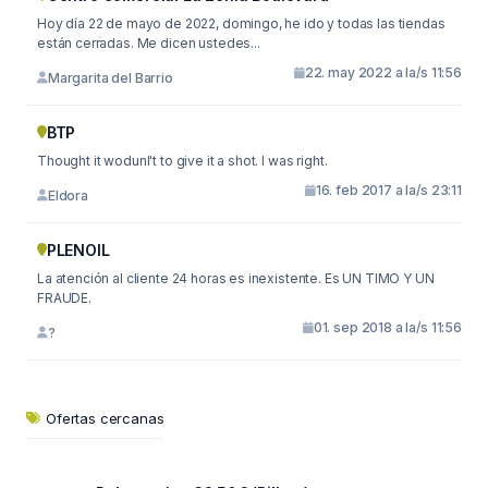
Hoy día 22 de mayo de 2022, domingo, he ido y todas las tiendas
están cerradas. Me dicen ustedes...
22. may 2022 a la/s 11:56
Margarita del Barrio
BTP
Thought it wodunl't to give it a shot. I was right.
16. feb 2017 a la/s 23:11
Eldora
PLENOIL
La atención al cliente 24 horas es inexistente. Es UN TIMO Y UN
FRAUDE.
01. sep 2018 a la/s 11:56
?
Ofertas cercanas