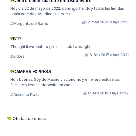
Centro comercial La Zenia Boulevard
Hoy día 22 de mayo de 2022, domingo, he ido y todas las tiendas
están cerradas. Me dicen ustedes...
22. may 2022 a la/s 11:56
Margarita del Barrio
BTP
Thought it wodunl't to give it a shot. I was right.
16. feb 2017 a la/s 23:11
Eldora
CAMPSA EXPRESS
Hola buenas, Soy de Madrid y autónomo y en enero estuve por
Alicante y llene el deposito en vuest...
07. feb 2019 a la/s 12:32
Anselmo Plaza
Ofertas cercanas