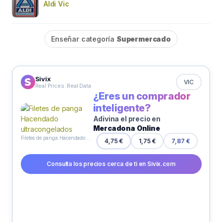
Aldi Vic
Enseñar categoría
Supermercado
Sivix
VIC
Real Prices. Real Data
¿Eres un comprador
inteligente?
Adivina el precio en
Mercadona Online
Filetes de panga Hacendado ultracongelados
1,75 €
4,75 €
7,87 €
Consulta los precios cerca de ti en Sivix.com