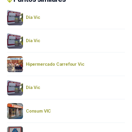
Día Vic
Día Vic
Hipermercado Carrefour Vic
Día Vic
Consum VIC