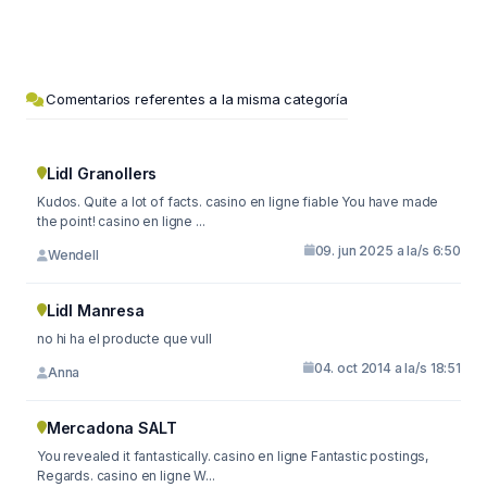
Comentarios referentes a la misma categoría
Lidl Granollers
Kudos. Quite a lot of facts. casino en ligne fiable You have made
the point! casino en ligne ...
09. jun 2025 a la/s 6:50
Wendell
Lidl Manresa
no hi ha el producte que vull
04. oct 2014 a la/s 18:51
Anna
Mercadona SALT
You revealed it fantastically. casino en ligne Fantastic postings,
Regards. casino en ligne W...