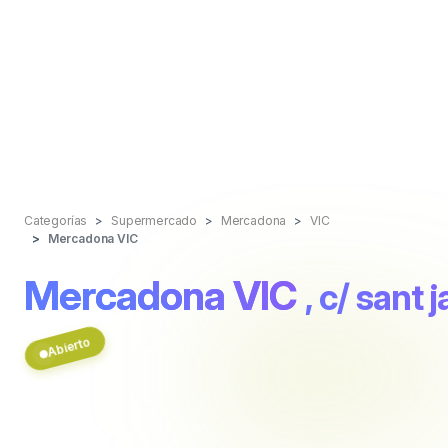
Categorías
Supermercado
Mercadona
VIC
Mercadona VIC
Mercadona VIC
, c/ sant
Abierto