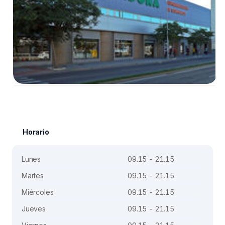
Horario
Lunes
09.15 - 21.15
Martes
09.15 - 21.15
Miércoles
09.15 - 21.15
Jueves
09.15 - 21.15