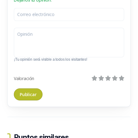
¡Tu opinión será visible a todos los visitantes!
Valoración
Puntos similares