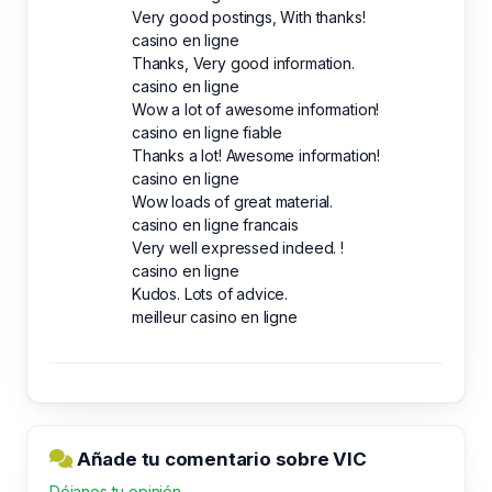
Very good postings, With thanks!
casino en ligne
Thanks, Very good information.
casino en ligne
Wow a lot of awesome information!
casino en ligne fiable
Thanks a lot! Awesome information!
casino en ligne
Wow loads of great material.
casino en ligne francais
Very well expressed indeed. !
casino en ligne
Kudos. Lots of advice.
meilleur casino en ligne
Añade tu comentario sobre VIC
Déjanos tu opinión.