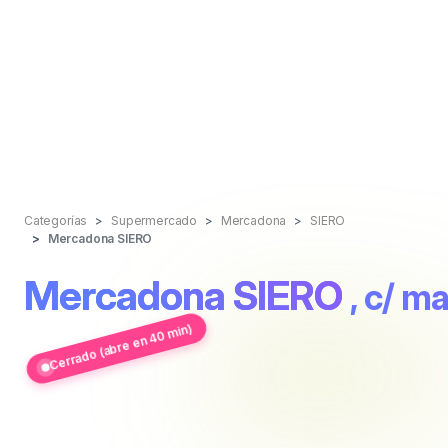
Categorías
Supermercado
Mercadona
SIERO
Mercadona SIERO
Mercadona SIERO
, c/ m
Cerrado (abre en 40 min)