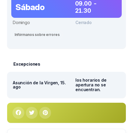
09.00 -
Sábado
21.30
Domingo
Cerrado
Infórmanos sobre errores
Excepciones
los horarios de
Asunción de la Virgen, 15.
apertura no se
ago
encuentran.