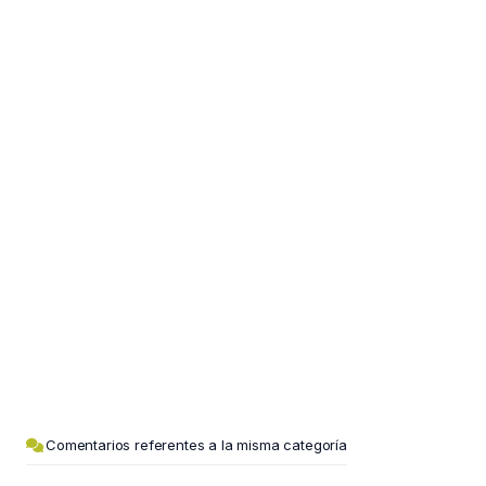
Comentarios referentes a la misma categoría