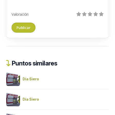
Valoración
Puntos similares
Día Siero
Día Siero