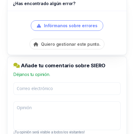
¿Has encontrado algún error?
Infórmanos sobre errores
Quiero gestionar este punto.
Añade tu comentario sobre SIERO
Déjanos tu opinión.
¡Tu opinión será visible a todos los visitantes!