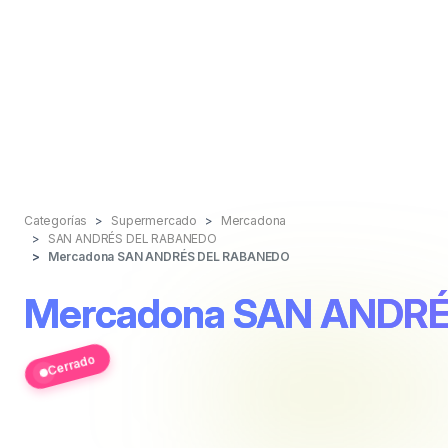
Categorías
Supermercado
Mercadona
SAN ANDRÉS DEL RABANEDO
Mercadona SAN ANDRÉS DEL RABANEDO
Mercadona SAN ANDR
Cerrado