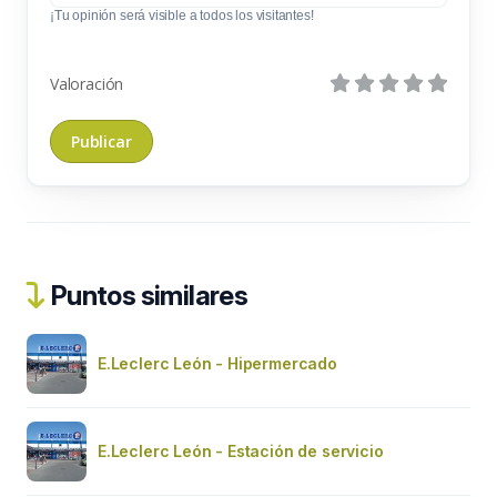
¡Tu opinión será visible a todos los visitantes!
Valoración
Puntos similares
E.Leclerc León - Hipermercado
E.Leclerc León - Estación de servicio