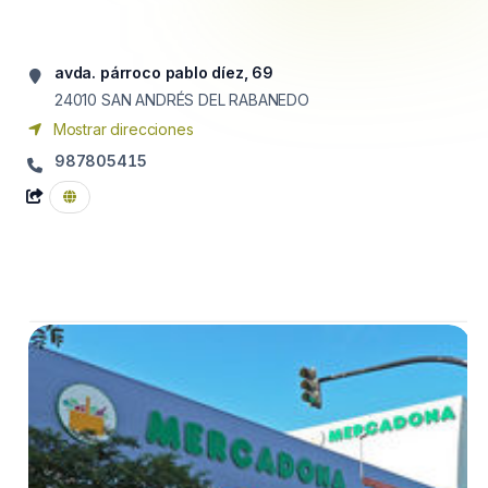
avda. párroco pablo díez, 69
24010
SAN ANDRÉS DEL RABANEDO
Mostrar direcciones
987805415