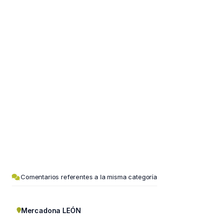
Comentarios referentes a la misma categoría
Mercadona LEÓN