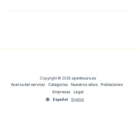
Copyright © 2026
openhours.es
Acerca del servicio
Categorías
Nuestros sitios
Poblaciones
Empresas
Legal
Español
English