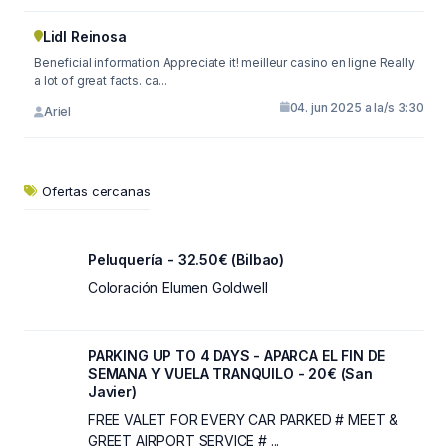
Lidl Reinosa
Beneficial information Appreciate it! meilleur casino en ligne Really
a lot of great facts. ca...
04. jun 2025 a la/s 3:30
Ariel
Ofertas cercanas
Peluquería - 32.50€ (Bilbao)
Coloración Elumen Goldwell
PARKING UP TO 4 DAYS - APARCA EL FIN DE
SEMANA Y VUELA TRANQUILO - 20€ (San
Javier)
FREE VALET FOR EVERY CAR PARKED # MEET &
GREET AIRPORT SERVICE # ...