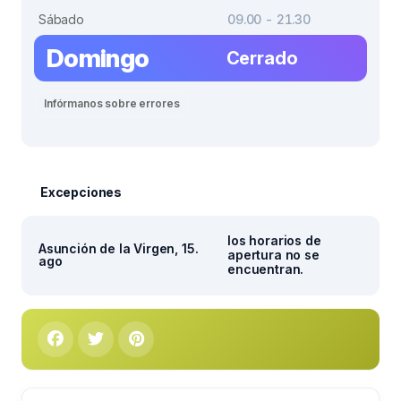
Sábado
09.00 - 21.30
Domingo
Cerrado
Infórmanos sobre errores
Excepciones
los horarios de
Asunción de la Virgen, 15.
apertura no se
ago
encuentran.