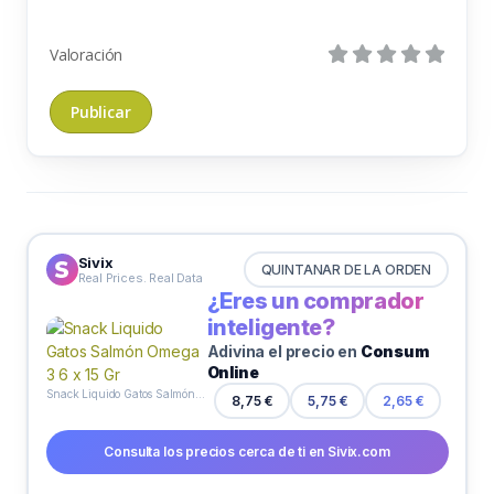
Valoración
Sivix
QUINTANAR DE LA ORDEN
Real Prices. Real Data
¿Eres un comprador
inteligente?
Adivina el precio en
Consum
Online
Snack Liquido Gatos Salmón Omega 3 6 x 15 Gr
8,75 €
5,75 €
2,65 €
Consulta los precios cerca de ti en Sivix.com