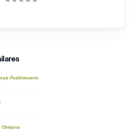
ilares
roya-Pueblonuevo
z
e Obejuna