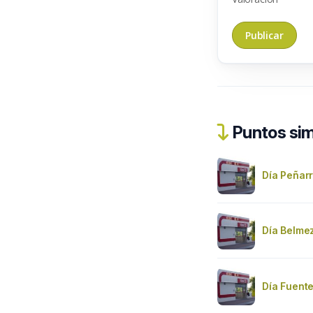
Puntos sim
Día Peñar
Día Belme
Día Fuent