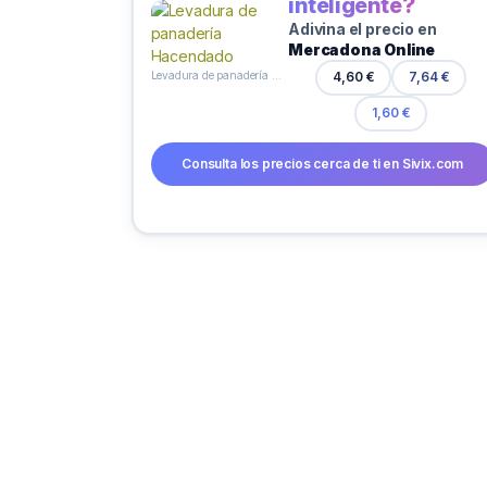
inteligente?
Adivina el precio en
Mercadona Online
Levadura de panadería Hacendado
4,60 €
7,64 €
1,60 €
Consulta los precios cerca de ti en Sivix.com