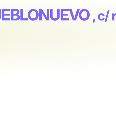
PUEBLONUEVO
, c/