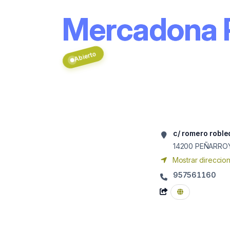
Mercadona
Abierto
c/ romero roble
14200
PEÑARROY
Mostrar direccio
957561160