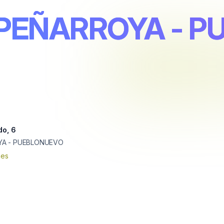
 PEÑARROYA - 
do, 6
A - PUEBLONUEVO
nes