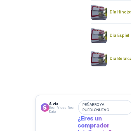
Día Hinoj
Día Espiel
Día Belalc
Sivix
PEÑARROYA -
Real Prices. Real
PUEBLONUEVO
Data
¿Eres un
comprador