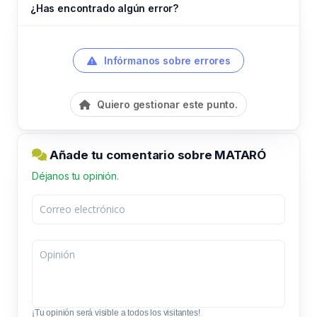
¿Has encontrado algún error?
Infórmanos sobre errores
Quiero gestionar este punto.
Añade tu comentario sobre MATARÓ
Déjanos tu opinión.
¡Tu opinión será visible a todos los visitantes!