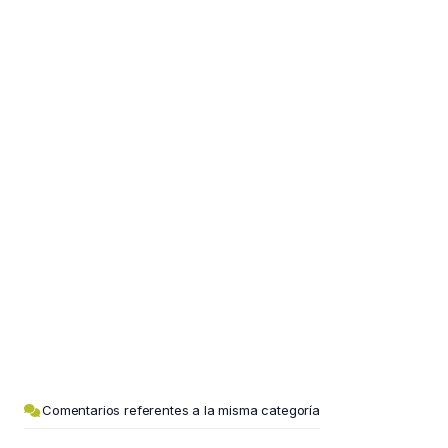
Comentarios referentes a la misma categoría