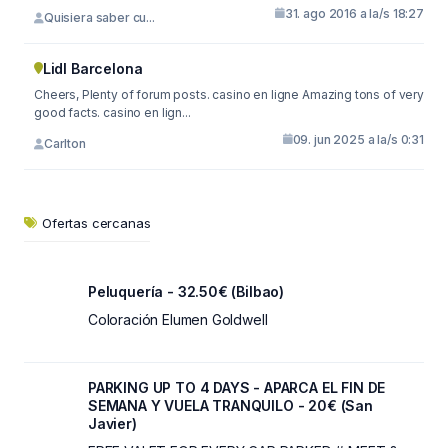
31. ago 2016 a la/s 18:27
Quisiera saber cu...
Lidl Barcelona
Cheers, Plenty of forum posts. casino en ligne Amazing tons of very
good facts. casino en lign...
09. jun 2025 a la/s 0:31
Carlton
Ofertas cercanas
Peluquería - 32.50€ (Bilbao)
Coloración Elumen Goldwell
PARKING UP TO 4 DAYS - APARCA EL FIN DE
SEMANA Y VUELA TRANQUILO - 20€ (San
Javier)