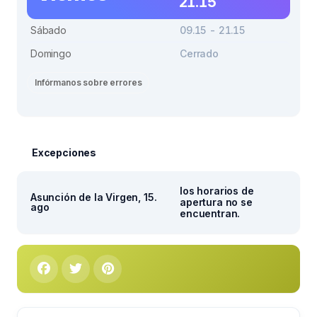
21.15
Sábado
09.15 - 21.15
Domingo
Cerrado
Infórmanos sobre errores
Excepciones
los horarios de
Asunción de la Virgen, 15.
apertura no se
ago
encuentran.