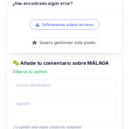
¿Has encontrado algún error?
Infórmanos sobre errores
Quiero gestionar este punto.
Añade tu comentario sobre MÁLAGA
Déjanos tu opinión.
¡Tu opinión será visible a todos los visitantes!