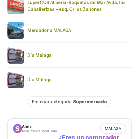
superCOR Almería-Roquetas de Mar Avda. las
Caballerizas - esq. C/ los Zahones
Mercadona MÁLAGA
Día Málaga
Día Málaga
Enseñar categoría
Supermercado
Sivix
MÁLAGA
Real Prices. Real Data
¿Eres un comprador