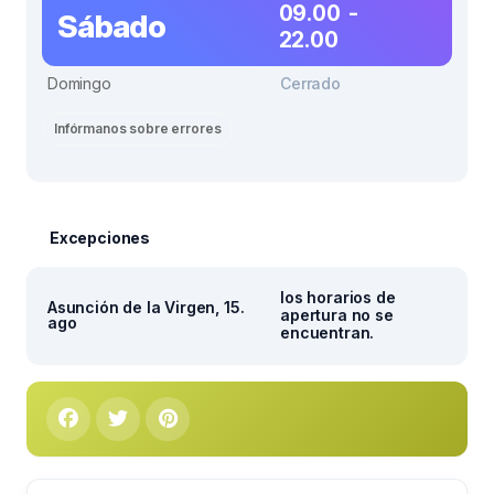
09.00 -
Sábado
22.00
Domingo
Cerrado
Infórmanos sobre errores
Excepciones
los horarios de
Asunción de la Virgen, 15.
apertura no se
ago
encuentran.