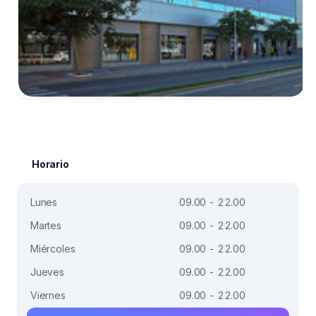
Horario
Lunes
09.00 - 22.00
Martes
09.00 - 22.00
Miércoles
09.00 - 22.00
Jueves
09.00 - 22.00
Viernes
09.00 - 22.00