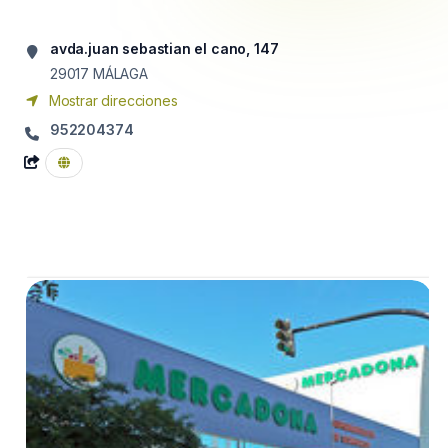
avda.juan sebastian el cano, 147
29017
MÁLAGA
Mostrar direcciones
952204374