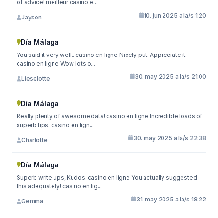
of advice! meilleur casino e...
10. jun 2025 a la/s 1:20
Jayson
Día Málaga
You said it very well.. casino en ligne Nicely put. Appreciate it.
casino en ligne Wow lots o...
30. may 2025 a la/s 21:00
Lieselotte
Día Málaga
Really plenty of awesome data! casino en ligne Incredible loads of
superb tips. casino en lign...
30. may 2025 a la/s 22:38
Charlotte
Día Málaga
Superb write ups, Kudos. casino en ligne You actually suggested
this adequately! casino en lig...
31. may 2025 a la/s 18:22
Gemma