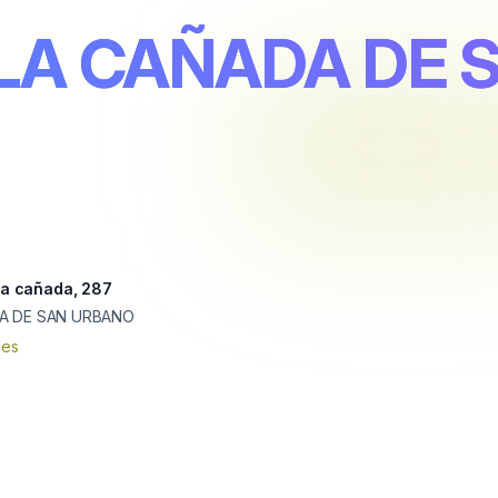
 LA CAÑADA DE 
-la cañada, 287
A DE SAN URBANO
nes