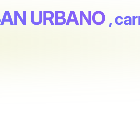
SAN URBANO
, ca