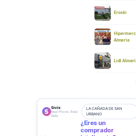
Eroski
Hipermerc
Almería
Lidl Almer
Sivix
LA CAÑADA DE SAN
Real Prices. Real
URBANO
Data
¿Eres un
comprador