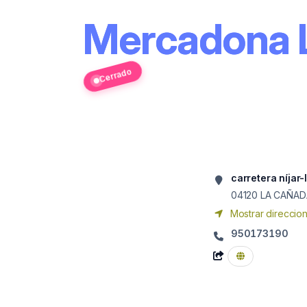
Mercadona
Cerrado
carretera níjar
04120
LA CAÑAD
Mostrar direccio
950173190