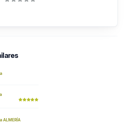
ilares
ía
ía
a ALMERÍA