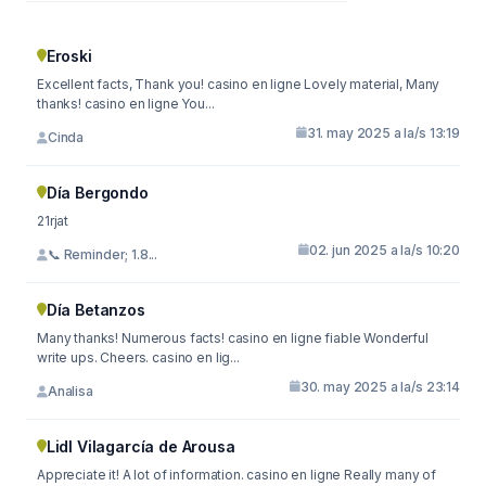
Eroski
Excellent facts, Thank you! casino en ligne Lovely material, Many
thanks! casino en ligne You...
31. may 2025 a la/s 13:19
Cinda
Día Bergondo
21rjat
02. jun 2025 a la/s 10:20
📞 Reminder; 1.8...
Día Betanzos
Many thanks! Numerous facts! casino en ligne fiable Wonderful
write ups. Cheers. casino en lig...
30. may 2025 a la/s 23:14
Analisa
Lidl Vilagarcía de Arousa
Appreciate it! A lot of information. casino en ligne Really many of