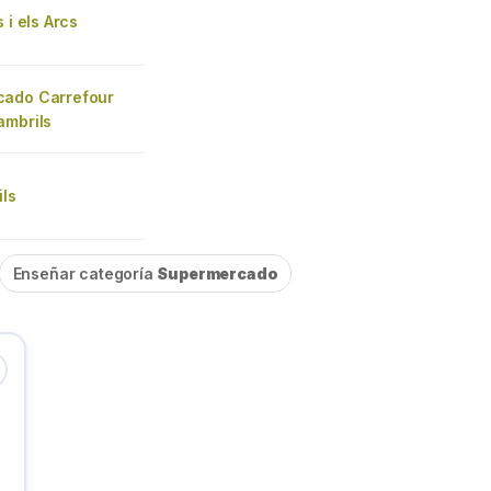
 i els Arcs
ado Carrefour
ambrils
ils
Enseñar categoría
Supermercado