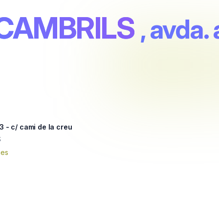
 CAMBRILS
, avda.
3 - c/ cami de la creu
S
nes