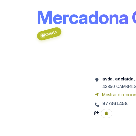
Mercadona
Abierto
avda. adelaida, 
43850
CAMBRIL
Mostrar direccio
977361458