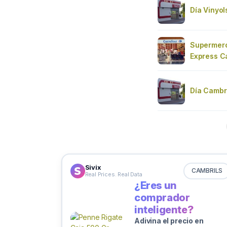
Día Vinyols
Supermerc
Express C
Día Cambr
Sivix
CAMBRILS
Real Prices. Real Data
¿Eres un
comprador
inteligente?
Adivina el precio en